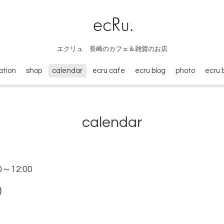
エクリュ 長崎のカフェ＆雑貨のお店
ation
shop
calendar
ecru cafe
ecru blog
photo
ecru 
calendar
00～12:00
)